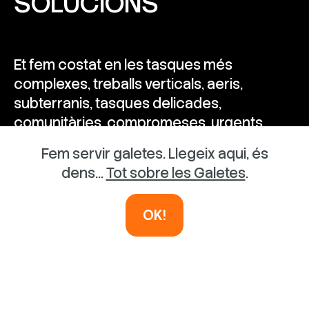
SOLUCIONS
Et fem costat en les tasques més
complexes, treballs verticals, aeris,
subterranis, tasques delicades,
comunitàries, compromeses, urgents...
posa'ns prova.
Fem servir galetes. Llegeix aqui, és
dens...
Tot sobre les Galetes
.
CONTACTA'NS
OK!
Línies de vida, certificats,
formació, ancoratges,